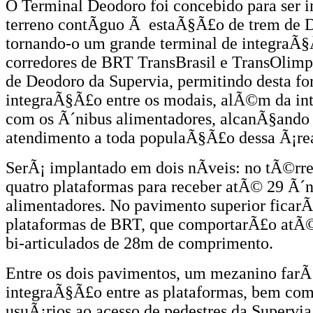
O Terminal Deodoro foi concebido para ser 
terreno contÃ­guo Ã estaÃ§Ã£o de trem de 
tornando-o um grande terminal de integraÃ§
corredores de BRT TransBrasil e TransOlimp
de Deodoro da Supervia, permitindo desta fo
integraÃ§Ã£o entre os modais, alÃ©m da i
com os Ã´nibus alimentadores, alcanÃ§ando
atendimento a toda populaÃ§Ã£o dessa Ã¡re
SerÃ¡ implantado em dois nÃ­veis: no tÃ©rr
quatro plataformas para receber atÃ© 29 Ã´
alimentadores. No pavimento superior ficarÃ
plataformas de BRT, que comportarÃ£o atÃ©
bi-articulados de 28m de comprimento.
Entre os dois pavimentos, um mezanino farÃ¡
integraÃ§Ã£o entre as plataformas, bem com
usuÃ¡rios ao acesso de pedestres da Supervia