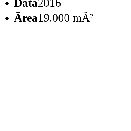
Data
2016
Ãrea
19.000 mÂ²