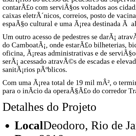
contarÃ£o com serviÃ§os voltados aos cida
caixas eletrÃ´nicos, correios, posto de vaci
espaÃ§o cultural e uma Ã¡rea destinada Ã 
Um outro acesso de pedestres se darÃ¡ atrav
do CamboatÃ¡, onde estarÃ£o bilheterias, bi
oficina, Ã¡reas administrativas e de serviÃ§
serÃ¡ acessado atravÃ©s de escadas e elevado
sanitÃ¡rios pÃºblicos.
Com uma Ã¡rea total de 19 mil mÂ², o termi
para o inÃ­cio da operaÃ§Ã£o do corredor Tra
Detalhes do Projeto
Local
Deodoro, Rio de Ja